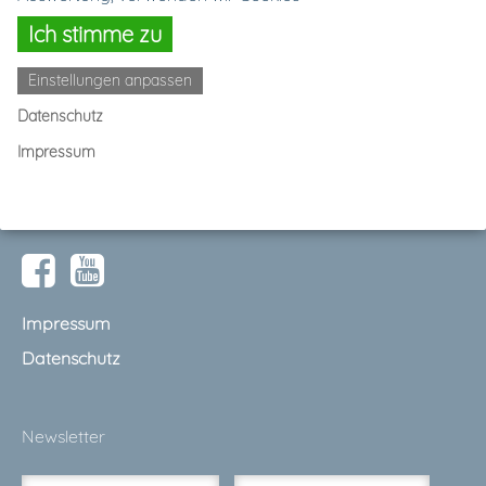
Alle Trainer
Ich stimme zu
Termine
Einstellungen anpassen
Ausrüstung
Datenschutz
Partner
Impressum
Galerie
Kontakt
Impressum
Datenschutz
Newsletter