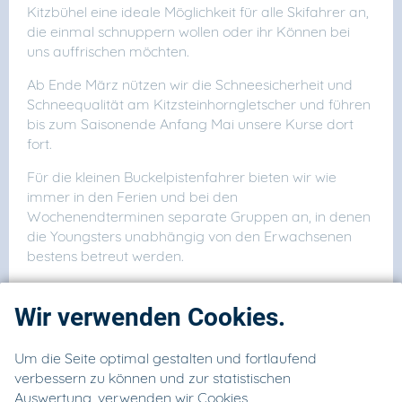
Kitzbühel eine ideale Möglichkeit für alle Skifahrer an,
die einmal schnuppern wollen oder ihr Können bei
uns auffrischen möchten.
Ab Ende März nützen wir die Schneesicherheit und
Schneequalität am Kitzsteinhorngletscher und führen
bis zum Saisonende Anfang Mai unsere Kurse dort
fort.
Für die kleinen Buckelpistenfahrer bieten wir wie
immer in den Ferien und bei den
Wochenendterminen separate Gruppen an, in denen
die Youngsters unabhängig von den Erwachsenen
bestens betreut werden.
Wir verwenden Cookies.
Um die Seite optimal gestalten und fortlaufend
verbessern zu können und zur statistischen
Start
Auswertung, verwenden wir Cookies