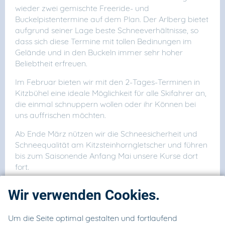
wieder zwei gemischte Freeride- und
Buckelpistentermine auf dem Plan. Der Arlberg bietet
aufgrund seiner Lage beste Schneeverhältnisse, so
dass sich diese Termine mit tollen Bedinungen im
Gelände und in den Buckeln immer sehr hoher
Beliebtheit erfreuen.
Im Februar bieten wir mit den 2-Tages-Terminen in
Kitzbühel eine ideale Möglichkeit für alle Skifahrer an,
die einmal schnuppern wollen oder ihr Können bei
uns auffrischen möchten.
Ab Ende März nützen wir die Schneesicherheit und
Schneequalität am Kitzsteinhorngletscher und führen
bis zum Saisonende Anfang Mai unsere Kurse dort
fort.
Für die kleinen Buckelpistenfahrer bieten wir wie
Wir verwenden Cookies.
immer in den Ferien und bei den
Wochenendterminen separate Gruppen an, in denen
Um die Seite optimal gestalten und fortlaufend
die Youngsters unabhängig von den Erwachsenen