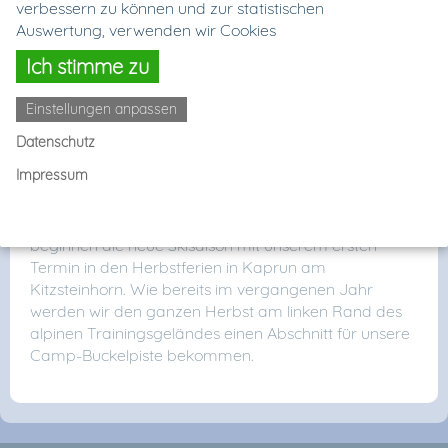
verbessern zu können und zur statistischen
bestens betreut werden.
Auswertung, verwenden wir Cookies
Ich stimme zu
Einstellungen anpassen
Aktuelles zu den
Datenschutz
Campterminen 2017/2018
Impressum
Für die Wintersaison 2017/2018 haben wir ein
attraktives Programm zusammen gestellt. Wir
beginnen die neue Skisaison mit unserem ersten
Termin in den Herbstferien in Kaprun am
Kitzsteinhorn. Wie bereits im vergangenen Jahr
werden wir den ganzen Herbst am linken Rand des
alpinen Trainingsgeländes einen Abschnitt für unsere
Camp-Buckelpiste bekommen.